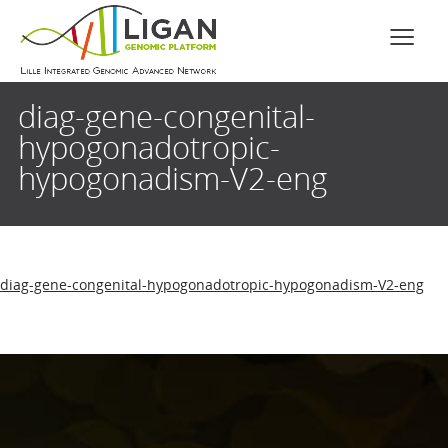
diag-gene-congenital-
hypogonadotropic-
hypogonadism-V2-eng
diag-gene-congenital-hypogonadotropic-hypogonadism-V2-eng