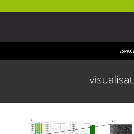
ESPAC
visualis