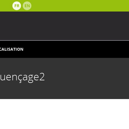
FR
EN
CALISATION
equençage2