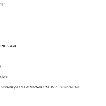
q :
res, tissus
a
iciens
ennent pas les extractions d’ADN ni l’analyse des