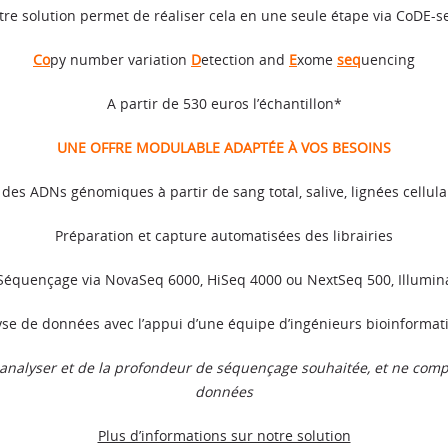
tre solution permet de réaliser cela en une seule étape via CoDE-se
Co
py number variation
D
etection and
E
xome
seq
uencing
A partir de 530 euros l’échantillon*
UNE OFFRE MODULABLE ADAPTÉE À VOS BESOINS
 des ADNs génomiques à partir de sang total, salive, lignées cellulai
Préparation et capture automatisées des librairies
Séquençage via NovaSeq 6000, HiSeq 4000 ou NextSeq 500, Illumin
se de données avec l’appui d’une équipe d’ingénieurs bioinformat
analyser et de la profondeur de séquençage souhaitée, et ne compr
données
Plus d’informations sur notre solution