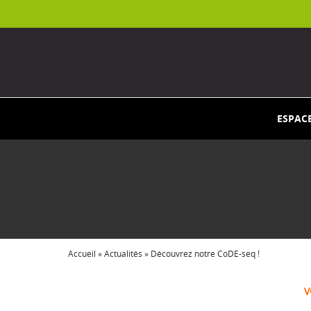
ESPAC
Accueil
»
Actualités
»
Découvrez notre CoDE-seq !
V