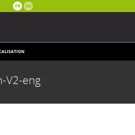
FR
EN
CALISATION
m-V2-eng