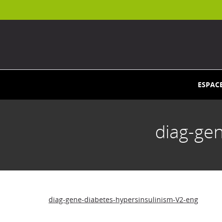
ESPAC
diag-ge
diag-gene-diabetes-hypersinsulinism-V2-eng